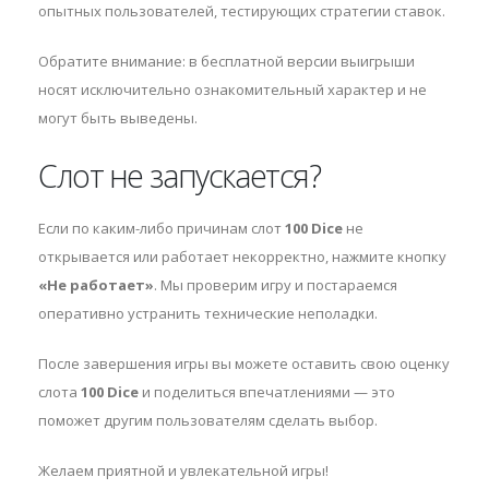
опытных пользователей, тестирующих стратегии ставок.
Обратите внимание: в бесплатной версии выигрыши
носят исключительно ознакомительный характер и не
могут быть выведены.
Слот не запускается?
Если по каким-либо причинам слот
100 Dice
не
открывается или работает некорректно, нажмите кнопку
«Не работает»
. Мы проверим игру и постараемся
оперативно устранить технические неполадки.
После завершения игры вы можете оставить свою оценку
слота
100 Dice
и поделиться впечатлениями — это
поможет другим пользователям сделать выбор.
Желаем приятной и увлекательной игры!