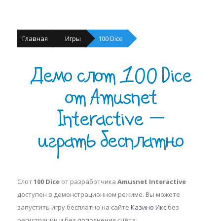
Главная
Игры
100 Dice
Демо слот 100 Dice
от Amusnet
Interactive —
играть бесплатно
Слот
100 Dice
от разработчика
Amusnet Interactive
доступен в демонстрационном режиме. Вы можете
запустить игру бесплатно на сайте
Казино Икс
без
регистрации и без пополнения счёта.