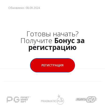
Обновлено:
08.09.2024
Готовы начать?
Получите
Бонус за
регистрацию
РЕГИСТРАЦИЯ