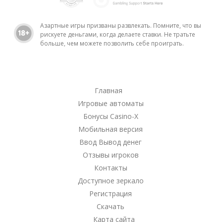
Азартные игры призваны развлекать. Помните, что вы
рискуете деньгами, когда делаете ставки. Не тратьте
больше, чем можете позволить себе проиграть.
Главная
Игровые автоматы
Бонусы Casino-X
Мобильная версия
Ввод Вывод денег
Отзывы игроков
Контакты
Доступное зеркало
Регистрация
Скачать
Карта сайта