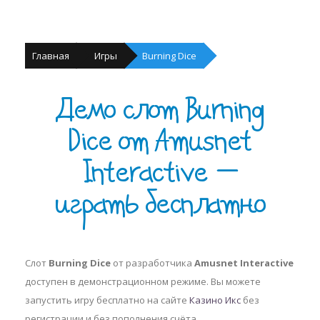
Главная
Игры
Burning Dice
Демо слот Burning
Dice от Amusnet
Interactive —
играть бесплатно
Слот
Burning Dice
от разработчика
Amusnet Interactive
доступен в демонстрационном режиме. Вы можете
запустить игру бесплатно на сайте
Казино Икс
без
регистрации и без пополнения счёта.