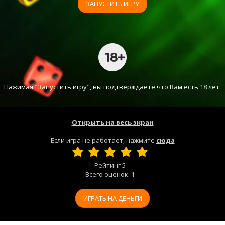
ЗАПУСТИТЬ ИГРУ
Нажимая "Запустить игру", вы подтверждаете что Вам есть 18 лет.
Открыть на весь экран
Если игра не работает, нажмите
сюда
Рейтинг
5
Всего оценок:
1
ИГРАТЬ НА ДЕНЬГИ