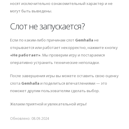
носят исключительно ознакомительный характер и не
могут быть выведены.
Слот не запускается?
Если по каким-либо причинам слот
Gemhalla
не
открывается или работает некорректно, нажмите кнопку
«Не работает»
. Мы проверим игру и постараемся
оперативно устранить технические неполадки.
После завершения игры вы можете оставить свою оценку
слота
Gemhalla
и поделиться впечатлениями — это
поможет другим пользователям сделать выбор.
Желаем приятной и увлекательной игры!
Обновлено:
08.09.2024