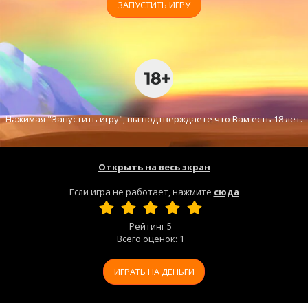
ЗАПУСТИТЬ ИГРУ
Нажимая "Запустить игру", вы подтверждаете что Вам есть 18 лет.
Открыть на весь экран
Если игра не работает, нажмите
сюда
Рейтинг
5
Всего оценок:
1
ИГРАТЬ НА ДЕНЬГИ