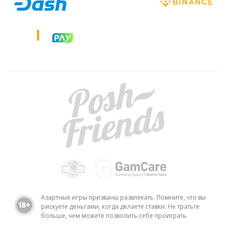
Азартные игры призваны развлекать. Помните, что вы
рискуете деньгами, когда делаете ставки. Не тратьте
больше, чем можете позволить себе проиграть.