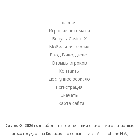
Главная
Игровые автоматы
Бонусы Casino-X
Мобильная версия
Ввод Вывод денег
Отзывы игроков
Контакты
Доступное зеркало
Регистрация
Скачать
Карта сайта
Casino-X, 2026 год
работает в соответствии с законами об азартных
играх государства Кюрасао. По соглашению с Antillephone N.V.,