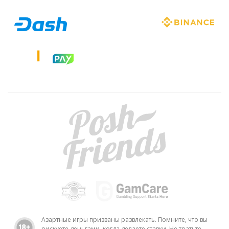
Азартные игры призваны развлекать. Помните, что вы
рискуете деньгами, когда делаете ставки. Не тратьте