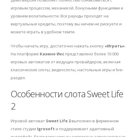
Демо-версия позволяет полностью ознакомиться с
игровым процессом, механикой, бонусными функциями и
уровнем волатильности. Все раунды проходят на
виртуальные кредиты, поэтому вы ничем не рискуете и
можете играть в удобном темпе.
Чтобы начать игру, достаточно нажать кнопку
«Играть»
.
На платформе
Казино Икс
представлено более 10 000
игровых автоматов от ведущих провайдеров, включая
классические слоты, видеослоты, настольные игры и live-
раздел.
Особенности слота Sweet Life
2
Игровой автомат
Sweet Life 2
выполнен в фирменном
стиле студии
Igrosoft
и поддерживает адаптивный
интерфейс, благодаря чему он корректно запускается как