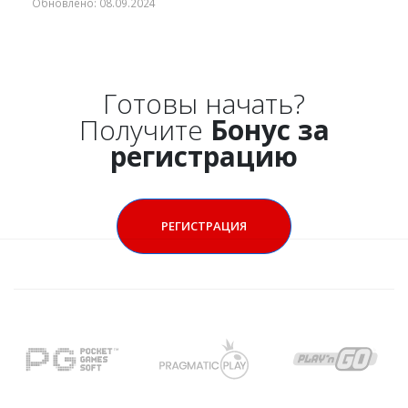
Обновлено:
08.09.2024
Готовы начать?
Получите
Бонус за
регистрацию
РЕГИСТРАЦИЯ