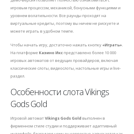
Демо-версия позволяет полностью ознакомиться с
игровым процессом, механикой, бонусными функциями и
уровнем волатильности. Все раунды проходят на
виртуальные кредиты, поэтому вы ничем не рискуете и
можете играть в удобном темпе.
Чтобы начать игру, достаточно нажать кнопку
«Играть»
.
На платформе
Казино Икс
представлено более 10 000
игровых автоматов от ведущих провайдеров, включая
классические слоты, видеослоты, настольные игры и live-
раздел.
Особенности слота Vikings
Gods Gold
Игровой автомат
Vikings Gods Gold
выполнен в
фирменном стиле студии
и поддерживает адаптивный
интерфейс, благодаря чему он корректно запускается как