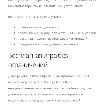
на компьютере, так и на мобильных устройствах.
Во время игры вы можете изучить:
правила и таблицу выплат;
работу бонусных раундов и специальных символов;
частоту выпадения выигрышных комбинаций;
поведение слота на длинной дистанции.
Бесплатная игра без
ограничений
Демо-режим не имеет временных ограничений — вы
можете запускать слот
Vikings Gods Gold
неограниченное количество раз. Это особенно удобно
для новых игроков, которые хотят разобраться в
механике, а также для опытных пользователей,