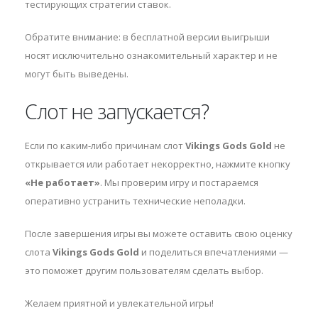
тестирующих стратегии ставок.
Обратите внимание: в бесплатной версии выигрыши
носят исключительно ознакомительный характер и не
могут быть выведены.
Слот не запускается?
Если по каким-либо причинам слот
Vikings Gods Gold
не
открывается или работает некорректно, нажмите кнопку
«Не работает»
. Мы проверим игру и постараемся
оперативно устранить технические неполадки.
После завершения игры вы можете оставить свою оценку
слота
Vikings Gods Gold
и поделиться впечатлениями —
это поможет другим пользователям сделать выбор.
Желаем приятной и увлекательной игры!