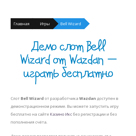
Главная
Игры
Bell Wizard
Демо слот Bell
Wizard от Wazdan —
играть бесплатно
Слот
Bell Wizard
от разработчика
Wazdan
доступен в
демонстрационном режиме. Вы можете запустить игру
бесплатно на сайте
Казино Икс
без регистрации и без
пополнения счёта.