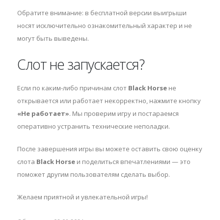
Обратите внимание: в бесплатной версии выигрыши
носят исключительно ознакомительный характер и не
могут быть выведены.
Слот не запускается?
Если по каким-либо причинам слот
Black Horse
не
открывается или работает некорректно, нажмите кнопку
«Не работает»
. Мы проверим игру и постараемся
оперативно устранить технические неполадки.
После завершения игры вы можете оставить свою оценку
слота
Black Horse
и поделиться впечатлениями — это
поможет другим пользователям сделать выбор.
Желаем приятной и увлекательной игры!