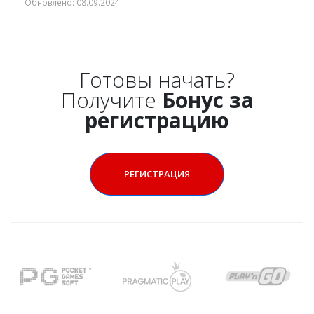
Обновлено:
08.09.2024
Готовы начать?
Получите
Бонус за
регистрацию
РЕГИСТРАЦИЯ