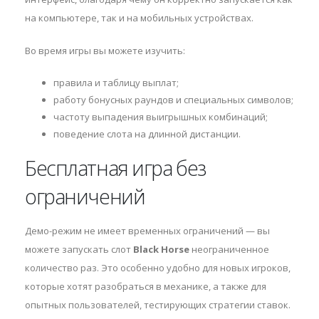
на компьютере, так и на мобильных устройствах.
Во время игры вы можете изучить:
правила и таблицу выплат;
работу бонусных раундов и специальных символов;
частоту выпадения выигрышных комбинаций;
поведение слота на длинной дистанции.
Бесплатная игра без
ограничений
Демо-режим не имеет временных ограничений — вы
можете запускать слот
Black Horse
неограниченное
количество раз. Это особенно удобно для новых игроков,
которые хотят разобраться в механике, а также для
опытных пользователей, тестирующих стратегии ставок.