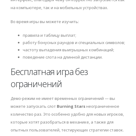
на компьютере, так и на мобильных устройствах.
Во время игры вы можете изучить:
правила и таблицу выплат;
работу бонусных раундов и специальных символов;
частоту выпадения выигрышных комбинаций;
поведение слота на длинной дистанции.
Бесплатная игра без
ограничений
Демо-режим не имеет временных ограничений — вы
можете запускать слот
Burning Stars
неограниченное
количество раз. Это особенно удобно для новых игроков,
которые хотят разобраться в механике, а также для
опытных пользователей, тестирующих стратегии ставок.