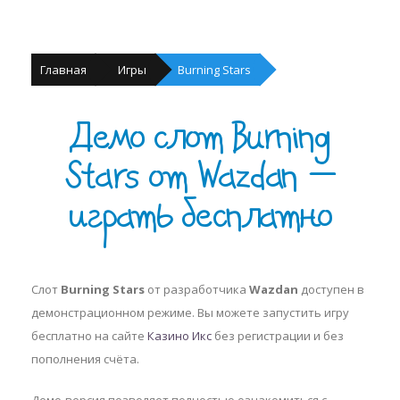
Главная
Игры
Burning Stars
Демо слот Burning
Stars от Wazdan —
играть бесплатно
Слот
Burning Stars
от разработчика
Wazdan
доступен в
демонстрационном режиме. Вы можете запустить игру
бесплатно на сайте
Казино Икс
без регистрации и без
пополнения счёта.