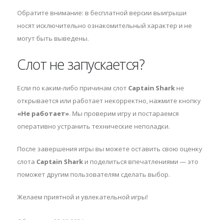
Обратите внимание: в бесплатной версии выигрыши
носят исключительно ознакомительный характер и не
могут быть выведены.
Слот не запускается?
Если по каким-либо причинам слот
Captain Shark
не
открывается или работает некорректно, нажмите кнопку
«Не работает»
. Мы проверим игру и постараемся
оперативно устранить технические неполадки.
После завершения игры вы можете оставить свою оценку
слота
Captain Shark
и поделиться впечатлениями — это
поможет другим пользователям сделать выбор.
Желаем приятной и увлекательной игры!