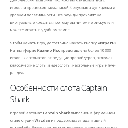
Демо-версия позволяет полностью ознакомиться с
игровым процессом, механикой, бонусными функциями и
уровнем волатильности. Все раунды проходят на
виртуальные кредиты, поэтому вы ничем не рискуете и
можете играть в удобном темпе.
Чтобы начать игру, достаточно нажать кнопку
«Играть»
.
На платформе
Казино Икс
представлено более 10 000
игровых автоматов от ведущих провайдеров, включая
классические слоты, видеослоты, настольные игры и live-
раздел.
Особенности слота Captain
Shark
Игровой автомат
Captain Shark
выполнен в фирменном
стиле студии
Wazdan
и поддерживает адаптивный
интерфейс, благодаря чему он корректно запускается как