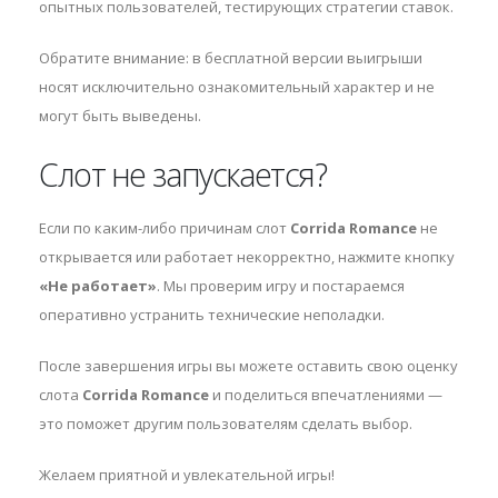
опытных пользователей, тестирующих стратегии ставок.
Обратите внимание: в бесплатной версии выигрыши
носят исключительно ознакомительный характер и не
могут быть выведены.
Слот не запускается?
Если по каким-либо причинам слот
Corrida Romance
не
открывается или работает некорректно, нажмите кнопку
«Не работает»
. Мы проверим игру и постараемся
оперативно устранить технические неполадки.
После завершения игры вы можете оставить свою оценку
слота
Corrida Romance
и поделиться впечатлениями —
это поможет другим пользователям сделать выбор.
Желаем приятной и увлекательной игры!