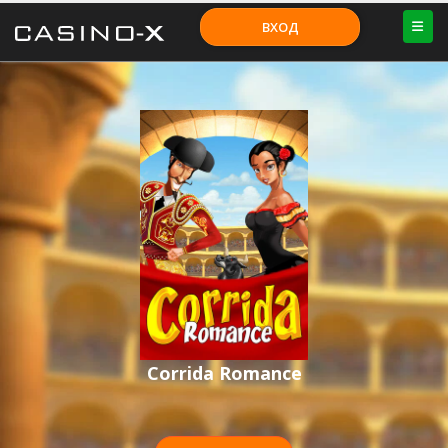
ВХОД
Corrida Romance