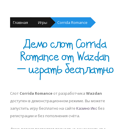
Главная
Игры
Corrida Romance
Демо слот Corrida
Romance от Wazdan
— играть бесплатно
Слот
Corrida Romance
от разработчика
Wazdan
доступен в демонстрационном режиме. Вы можете
запустить игру бесплатно на сайте
Казино Икс
без
регистрации и без пополнения счёта.