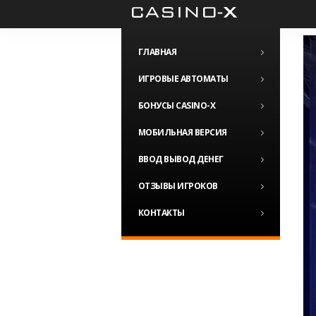
ГЛАВНАЯ
ИГРОВЫЕ АВТОМАТЫ
БОНУСЫ CASINO-X
МОБИЛЬНАЯ ВЕРСИЯ
ВВОД ВЫВОД ДЕНЕГ
ОТЗЫВЫ ИГРОКОВ
КОНТАКТЫ