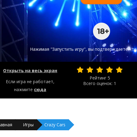
Нажимая "Запустить игру", вы подтверждаете что 
Открыть на весь экран
Рейтинг
5
Если игра не работает,
Всего оценок:
1
нажмите
сюда
авная
Игры
Crazy Cars