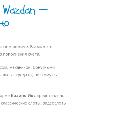
т Wazdan —
но
онном режиме. Вы можете
з пополнения счёта.
сом, механикой, бонусными
уальные кредиты, поэтому вы
форме
Казино Икс
представлено
 классические слоты, видеослоты,