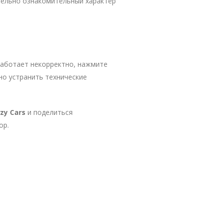
тельно ознакомительный характер
работает некорректно, нажмите
но устранить технические
zy Cars
и поделиться
ор.