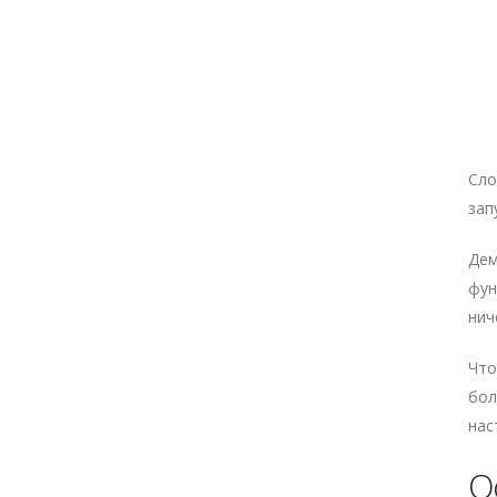
Сл
зап
Дем
фун
нич
Что
бол
нас
О