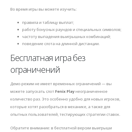
Во время игры вы можете изучить:
правила и таблицу выплат;
работу бонусных раундов и специальных символов;
частоту выпадения выигрышных комбинаций;
поведение слота на длинной дистанции.
Бесплатная игра без
ограничений
Демо-режим не имеет временных ограничений — вы
можете запускать слот
Fenix Play
неограниченное
количество раз. Это особенно удобно для новых игроков,
которые хотят разобраться в механике, а также для
опытных пользователей, тестирующих стратегии ставок.
Обратите внимание: в бесплатной версии выигрыши