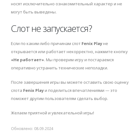
носят исключительно ознакомительный характер и не
могут быть выведены.
Слот не запускается?
Если по каким-либо причинам слот
Fenix Play
не
открывается или работает некорректно, нажмите кнопку
«Не работает»
. Мы проверим игру и постараемся
оперативно устранить технические неполадки.
После завершения игры вы можете оставить свою оценку
слота
Fenix Play
и поделиться впечатлениями — это
поможет другим пользователям сделать выбор.
Желаем приятной и увлекательной игры!
Обновлено:
08.09.2024