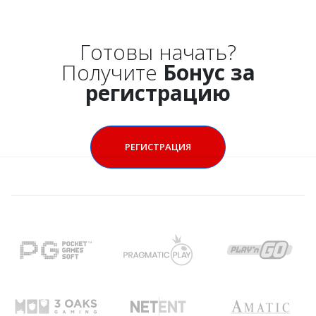
Готовы начать?
Получите
Бонус за
регистрацию
РЕГИСТРАЦИЯ