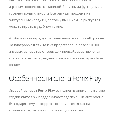
Демо-версия позволяет полностью ознакомиться с
игровым процессом, механикой, бонусными функциями и
уровнем волатильности. Все раунды проходят на
виртуальные кредиты, поэтому вы ничем не рискуете и
можете играть в удобном темпе.
Чтобы начать игру, достаточно нажать кнопку
«Играть»
.
На платформе
Казино Икс
представлено более 10 000
игровых автоматов от ведущих провайдеров, включая
классические слоты, видеослоты, настольные игры и live-
раздел.
Особенности слота Fenix Play
Игровой автомат
Fenix Play
выполнен в фирменном стиле
студии
Wazdan
и поддерживает адаптивный интерфейс,
благодаря чему он корректно запускается как на
компьютере, так и на мобильных устройствах.