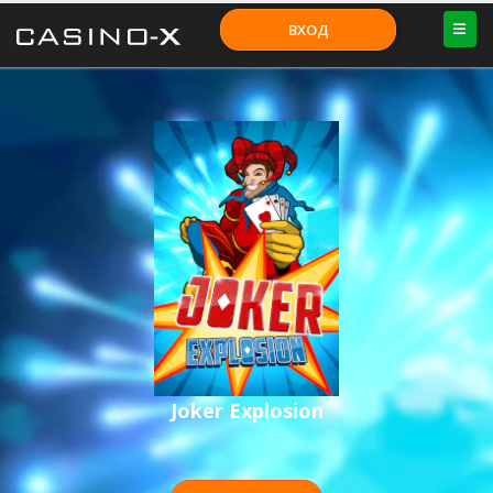
ВХОД
Joker Explosion