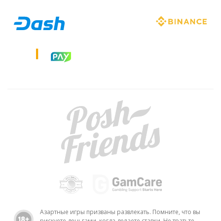
Азартные игры призваны развлекать. Помните, что вы
рискуете деньгами, когда делаете ставки. Не тратьте