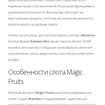
Демо-версия позволяет полностью ознакомиться с
игровым процессом, механикой, бонусными функциями и
уровнем волатильности. Все раунды проходят на
виртуальные кредиты, поэтому вы ничем не рискуете и
можете играть в удобном темпе.
Чтобы начать игру, достаточно нажать кнопку
«Играть»
.
На платформе
Казино Икс
представлено более 10 000
игровых автоматов от ведущих провайдеров, включая
классические слоты, видеослоты, настольные игры и live-
раздел.
Особенности слота Magic
Fruits
Игровой автомат
Magic Fruits
выполнен в фирменном
стиле студии
Wazdan
и поддерживает адаптивный
интерфейс, благодаря чему он корректно запускается как