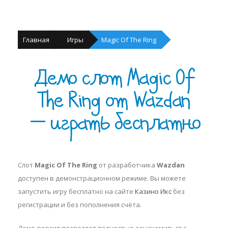
Главная
Игры
Magic Of The Ring
Демо слот Magic Of
The Ring от Wazdan
— играть бесплатно
Слот
Magic Of The Ring
от разработчика
Wazdan
доступен в демонстрационном режиме. Вы можете
запустить игру бесплатно на сайте
Казино Икс
без
регистрации и без пополнения счёта.