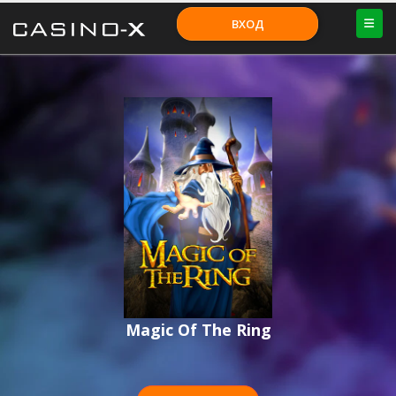
ВХОД
Magic Of The Ring