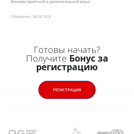
Желаем приятной и увлекательной игры!
Обновлено:
08.09.2024
Готовы начать?
Получите
Бонус за
регистрацию
РЕГИСТРАЦИЯ