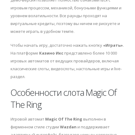
Демо-версия позволяет полностью ознакомиться с
игровым процессом, механикой, бонусными функциями и
уровнем волатильности. Все раунды проходят на
виртуальные кредиты, поэтому вы ничем не рискуете и
можете играть в удобном темпе.
Чтобы начать игру, достаточно нажать кнопку
«Играть»
.
На платформе
Казино Икс
представлено более 10 000
игровых автоматов от ведущих провайдеров, включая
классические слоты, видеослоты, настольные игры и live-
раздел.
Особенности слота Magic Of
The Ring
Игровой автомат
Magic Of The Ring
выполнен в
фирменном стиле студии
Wazdan
и поддерживает
адаптивный интерфейс, благодаря чему он корректно