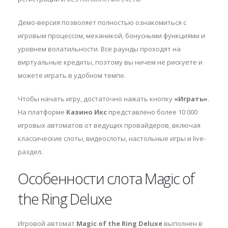
Демо-версия позволяет полностью ознакомиться с
игровым процессом, механикой, бонусными функциями и
уровнем волатильности. Все раунды проходят на
виртуальные кредиты, поэтому вы ничем не рискуете и
можете играть в удобном темпе.
Чтобы начать игру, достаточно нажать кнопку
«Играть»
.
На платформе
Казино Икс
представлено более 10 000
игровых автоматов от ведущих провайдеров, включая
классические слоты, видеослоты, настольные игры и live-
раздел.
Особенности слота Magic of
the Ring Deluxe
Игровой автомат
Magic of the Ring Deluxe
выполнен в