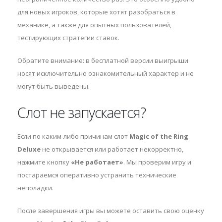
для новых игроков, которые хотят разобраться в
механике, а также для опытных пользователей,
тестирующих стратегии ставок.
Обратите внимание: в бесплатной версии выигрыши
носят исключительно ознакомительный характер и не
могут быть выведены.
Слот не запускается?
Если по каким-либо причинам слот
Magic of the Ring
Deluxe
не открывается или работает некорректно,
нажмите кнопку
«Не работает»
. Мы проверим игру и
постараемся оперативно устранить технические
неполадки.
После завершения игры вы можете оставить свою оценку