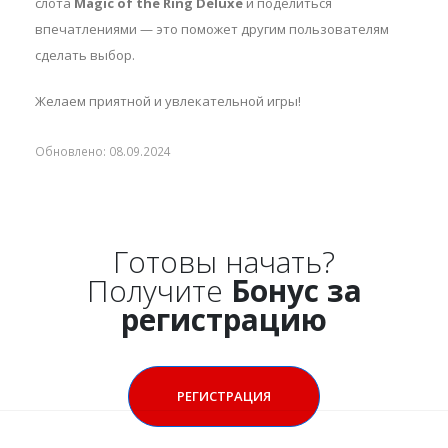
слота
Magic of the Ring Deluxe
и поделиться
впечатлениями — это поможет другим пользователям
сделать выбор.
Желаем приятной и увлекательной игры!
Обновлено:
08.09.2024
Готовы начать?
Получите
Бонус за
регистрацию
РЕГИСТРАЦИЯ