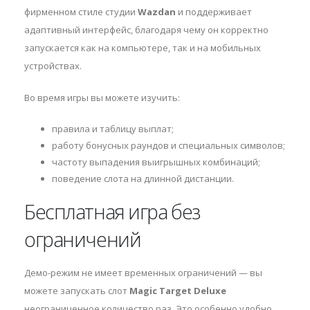
фирменном стиле студии
Wazdan
и поддерживает
адаптивный интерфейс, благодаря чему он корректно
запускается как на компьютере, так и на мобильных
устройствах.
Во время игры вы можете изучить:
правила и таблицу выплат;
работу бонусных раундов и специальных символов;
частоту выпадения выигрышных комбинаций;
поведение слота на длинной дистанции.
Бесплатная игра без
ограничений
Демо-режим не имеет временных ограничений — вы
можете запускать слот
Magic Target Deluxe
неограниченное количество раз. Это особенно удобно