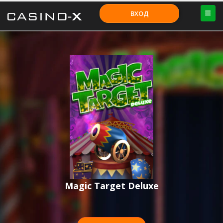
ВХОД
Magic Target Deluxe