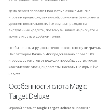
Демо-версия позволяет полностью ознакомиться с
игровым процессом, механикой, бонусными функциями и
уровнем волатильности. Все раунды проходят на
виртуальные кредиты, поэтому вы ничем не рискуете и
можете играть в удобном темпе.
Чтобы начать игру, достаточно нажать кнопку
«Играть»
.
На платформе
Казино Икс
представлено более 10 000
игровых автоматов от ведущих провайдеров, включая
классические слоты, видеослоты, настольные игры и live-
раздел.
Особенности слота Magic
Target Deluxe
Игровой автомат
Magic Target Deluxe
выполнен в