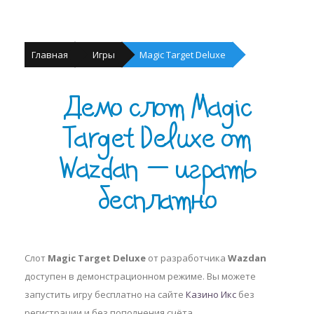
Главная
Игры
Magic Target Deluxe
Демо слот Magic
Target Deluxe от
Wazdan — играть
бесплатно
Слот
Magic Target Deluxe
от разработчика
Wazdan
доступен в демонстрационном режиме. Вы можете
запустить игру бесплатно на сайте
Казино Икс
без
регистрации и без пополнения счёта.