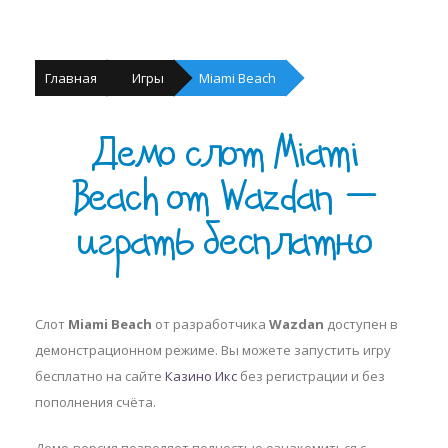
Главная
Игры
Miami Beach
Демо слот Miami
Beach от Wazdan —
играть бесплатно
Слот
Miami Beach
от разработчика
Wazdan
доступен в
демонстрационном режиме. Вы можете запустить игру
бесплатно на сайте
Казино Икс
без регистрации и без
пополнения счёта.