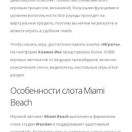
Демо-версия позволяет полностью ознакомиться с
игровым процессом, механикой, бонусными функциями и
уровнем волатильности. Все раунды проходят на
виртуальные кредиты, поэтому вы ничем не рискуете и
можете играть в удобном темпе.
Чтобы начать игру, достаточно нажать кнопку
«Играть»
.
На платформе
Казино Икс
представлено более 10 000
игровых автоматов от ведущих провайдеров, включая
классические слоты, видеослоты, настольные игры и live-
раздел.
Особенности слота Miami
Beach
Игровой автомат
Miami Beach
выполнен в фирменном
стиле студии
Wazdan
и поддерживает адаптивный
интерфейс, благодаря чему он корректно запускается как