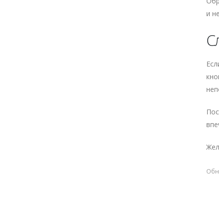
Обр
и н
С
Есл
кно
неп
Пос
впе
Жел
Обн