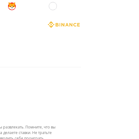
 развлекать. Помните, что вы
а делаете ставки. Не тратьте
волить себе проиграть.