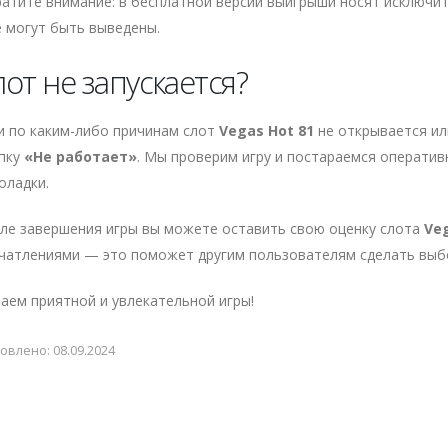
атите внимание: в бесплатной версии выигрыши носят исключи
е могут быть выведены.
лот не запускается?
и по каким-либо причинам слот
Vegas Hot 81
не открывается ил
пку
«Не работает»
. Мы проверим игру и постараемся оператив
оладки.
ле завершения игры вы можете оставить свою оценку слота
Veg
чатлениями — это поможет другим пользователям сделать выб
аем приятной и увлекательной игры!
овлено:
08.09.2024