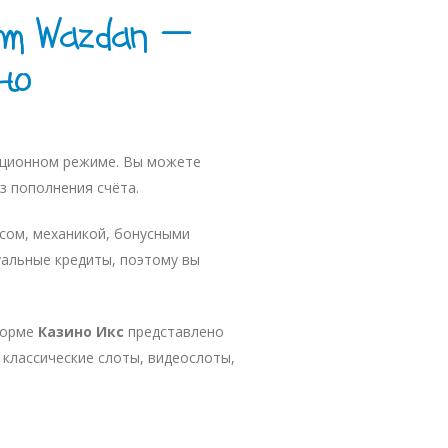
от Wazdan —
но
ационном режиме. Вы можете
з пополнения счёта.
сом, механикой, бонусными
уальные кредиты, поэтому вы
форме
Казино Икс
представлено
 классические слоты, видеослоты,