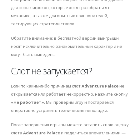
для новых игроков, которые хотят разобраться в
механике, а также для опытных пользователей,
тестирующих стратегии ставок.
Обратите внимание: в бесплатной версии выигрыши
носят исключительно ознакомительный характер и не
могут быть выведены.
Слот не запускается?
Если по каким-либо причинам слот
Adventure Palace
не
открывается или работает некорректно, нажмите кнопку
«Не работает»
. Мы проверим игру и постараемся
оперативно устранить технические неполадки.
После завершения игры вы можете оставить свою оценку
слота
Adventure Palace
и поделиться впечатлениями —