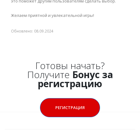
это поможет другим пользователям сделать выбор.
Желаем приятной и увлекательной игры!
Обновлено:
08.09.2024
Готовы начать?
Получите
Бонус за
регистрацию
РЕГИСТРАЦИЯ