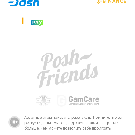
Азартные игры призваны развлекать. Помните, что вы
рискуете деньгами, когда делаете ставки. Не тратьте
больше, чем можете позволить себе проиграть.