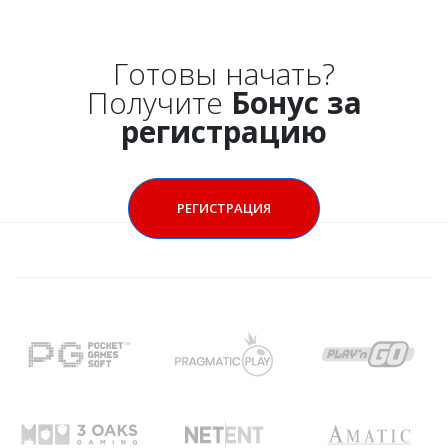
Готовы начать?
Получите
Бонус за
регистрацию
РЕГИСТРАЦИЯ