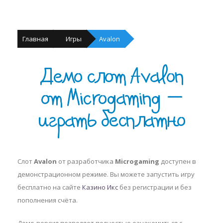
Главная
Игры
Avalon
Демо слот Avalon
от Microgaming —
играть бесплатно
Слот
Avalon
от разработчика
Microgaming
доступен в
демонстрационном режиме. Вы можете запустить игру
бесплатно на сайте
Казино Икс
без регистрации и без
пополнения счёта.