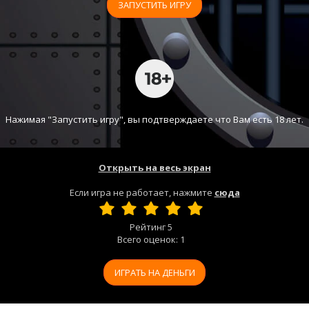
ЗАПУСТИТЬ ИГРУ
Нажимая "Запустить игру", вы подтверждаете что Вам есть 18 лет.
Открыть на весь экран
Если игра не работает, нажмите
сюда
Рейтинг
5
Всего оценок:
1
ИГРАТЬ НА ДЕНЬГИ