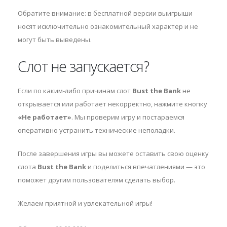
Обратите внимание: в бесплатной версии выигрыши
носят исключительно ознакомительный характер и не
могут быть выведены.
Слот не запускается?
Если по каким-либо причинам слот
Bust the Bank
не
открывается или работает некорректно, нажмите кнопку
«Не работает»
. Мы проверим игру и постараемся
оперативно устранить технические неполадки.
После завершения игры вы можете оставить свою оценку
слота
Bust the Bank
и поделиться впечатлениями — это
поможет другим пользователям сделать выбор.
Желаем приятной и увлекательной игры!