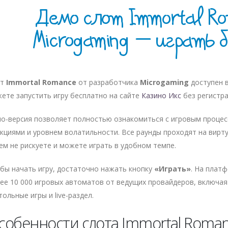
Демо слот Immortal R
Microgaming — играть 
от
Immortal Romance
от разработчика
Microgaming
доступен 
ете запустить игру бесплатно на сайте
Казино Икс
без регистра
о-версия позволяет полностью ознакомиться с игровым процес
кциями и уровнем волатильности. Все раунды проходят на вирт
ем не рискуете и можете играть в удобном темпе.
бы начать игру, достаточно нажать кнопку
«Играть»
. На плат
ее 10 000 игровых автоматов от ведущих провайдеров, включая
тольные игры и live-раздел.
собенности слота Immortal Roma