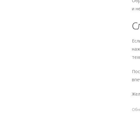
Обр
и н
С
Есл
наж
тех
Пос
впе
Жел
Обн