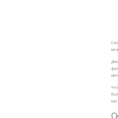
Сл
мож
Дем
фун
нич
Что
бол
нас
О