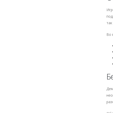
Игр
под
так
Во 
Б
Дем
нео
раз