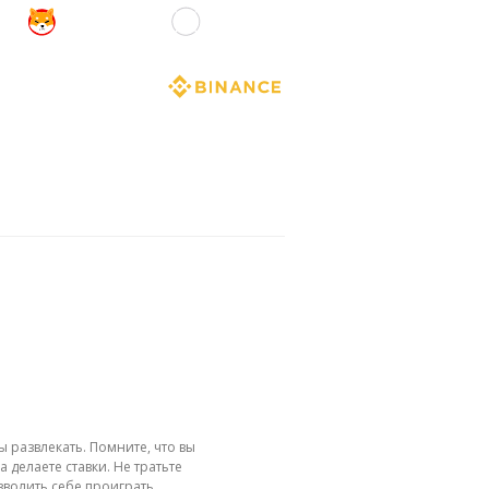
 развлекать. Помните, что вы
а делаете ставки. Не тратьте
волить себе проиграть.