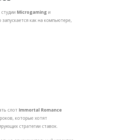
 студии
Microgaming
и
 запускается как на компьютере,
ать слот
Immortal Romance
гроков, которые хотят
ирующих стратегии ставок.