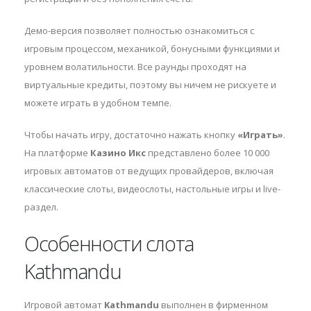
Демо-версия позволяет полностью ознакомиться с
игровым процессом, механикой, бонусными функциями и
уровнем волатильности. Все раунды проходят на
виртуальные кредиты, поэтому вы ничем не рискуете и
можете играть в удобном темпе.
Чтобы начать игру, достаточно нажать кнопку
«Играть»
.
На платформе
Казино Икс
представлено более 10 000
игровых автоматов от ведущих провайдеров, включая
классические слоты, видеослоты, настольные игры и live-
раздел.
Особенности слота
Kathmandu
Игровой автомат
Kathmandu
выполнен в фирменном