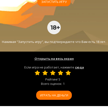
ЗАПУСТИТЬ ИГРУ
Нажимая "Запустить игру", вы подтверждаете что Вам есть 18 лет.
Открыть на весь экран
Если игра не работает, нажмите
сюда
Рейтинг
5
Всего оценок:
1
ИГРАТЬ НА ДЕНЬГИ