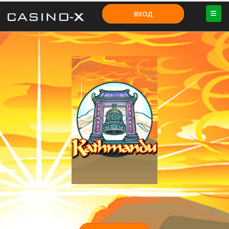
ВХОД
Kathmandu