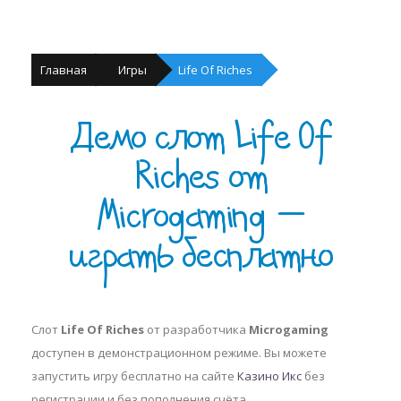
Главная
Игры
Life Of Riches
Демо слот Life Of
Riches от
Microgaming —
играть бесплатно
Слот
Life Of Riches
от разработчика
Microgaming
доступен в демонстрационном режиме. Вы можете
запустить игру бесплатно на сайте
Казино Икс
без
регистрации и без пополнения счёта.