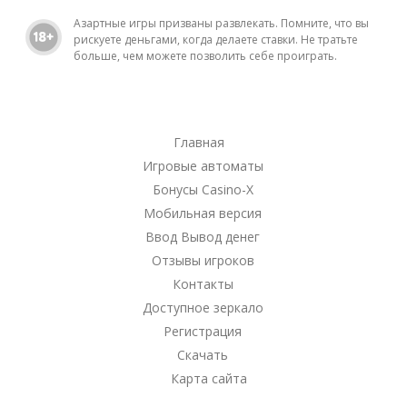
Азартные игры призваны развлекать. Помните, что вы
рискуете деньгами, когда делаете ставки. Не тратьте
больше, чем можете позволить себе проиграть.
Главная
Игровые автоматы
Бонусы Casino-X
Мобильная версия
Ввод Вывод денег
Отзывы игроков
Контакты
Доступное зеркало
Регистрация
Скачать
Карта сайта