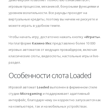
Демо-версия позволяет полностью ознакомиться с
игровым процессом, механикой, бонусными функциями и
уровнем волатильности. Все раунды проходят на
виртуальные кредиты, поэтому вы ничем не рискуете и
можете играть в удобном темпе.
Чтобы начать игру, достаточно нажать кнопку
«Играть»
.
На платформе
Казино Икс
представлено более 10 000
игровых автоматов от ведущих провайдеров, включая
классические слоты, видеослоты, настольные игры и live-
раздел.
Особенности слота Loaded
Игровой автомат
Loaded
выполнен в фирменном стиле
студии
Microgaming
и поддерживает адаптивный
интерфейс, благодаря чему он корректно запускается как
на компьютере, так и на мобильных устройствах.