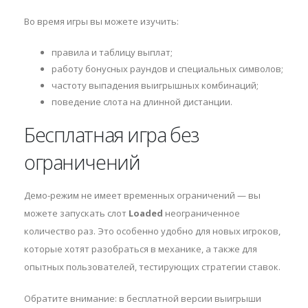
Во время игры вы можете изучить:
правила и таблицу выплат;
работу бонусных раундов и специальных символов;
частоту выпадения выигрышных комбинаций;
поведение слота на длинной дистанции.
Бесплатная игра без
ограничений
Демо-режим не имеет временных ограничений — вы
можете запускать слот
Loaded
неограниченное
количество раз. Это особенно удобно для новых игроков,
которые хотят разобраться в механике, а также для
опытных пользователей, тестирующих стратегии ставок.
Обратите внимание: в бесплатной версии выигрыши