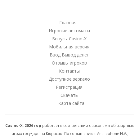
Главная
Игровые автоматы
Бонусы Casino-X
Мобильная версия
Ввод Вывод денег
Отзывы игроков
Контакты
Доступное зеркало
Регистрация
Скачать
Карта сайта
Casino-X, 2026 год
работает в соответствии с законами об азартных
играх государства Кюрасао. По соглашению с Antillephone N.V.,