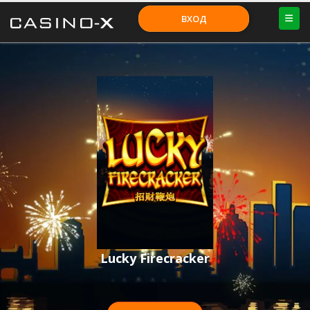
ВХОД
Lucky Firecracker