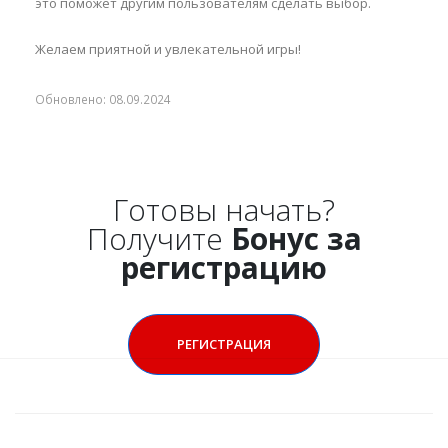
это поможет другим пользователям сделать выбор.
Желаем приятной и увлекательной игры!
Обновлено:
08.09.2024
Готовы начать?
Получите
Бонус за
регистрацию
РЕГИСТРАЦИЯ