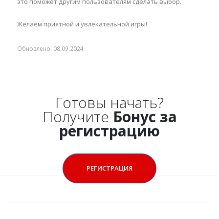
это поможет другим пользователям сделать выбор.
Желаем приятной и увлекательной игры!
Обновлено:
08.09.2024
Готовы начать?
Получите
Бонус за
регистрацию
РЕГИСТРАЦИЯ