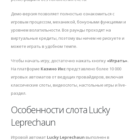
Демо-версия позволяет полностью ознакомиться с
игровым процессом, механикой, бонусными функциями и
уровнем волатильности. Все раунды проходят на
виртуальные кредиты, поэтому вы ничем не рискуете и
можете играть в удобном темпе.
Чтобы начать игру, достаточно нажать кнопку
«Играть»
.
На платформе
Казино Икс
представлено более 10 000
игровых автоматов от ведущих провайдеров, включая
классические слоты, видеослоты, настольные игры и live-
раздел.
Особенности слота Lucky
Leprechaun
Игровой автомат
Lucky Leprechaun
выполнен в