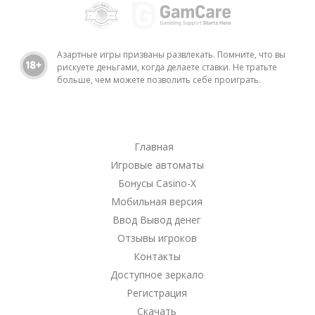
Азартные игры призваны развлекать. Помните, что вы
рискуете деньгами, когда делаете ставки. Не тратьте
больше, чем можете позволить себе проиграть.
Главная
Игровые автоматы
Бонусы Casino-X
Мобильная версия
Ввод Вывод денег
Отзывы игроков
Контакты
Доступное зеркало
Регистрация
Скачать