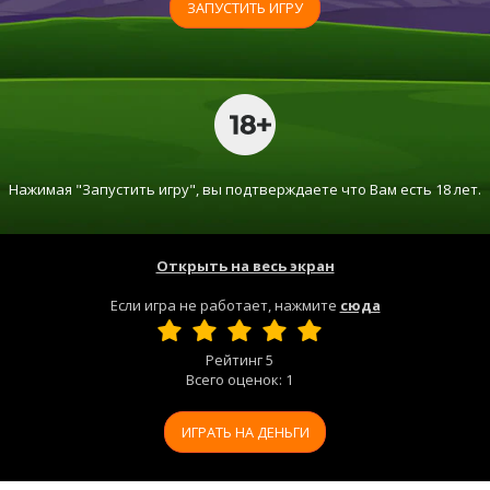
ЗАПУСТИТЬ ИГРУ
Нажимая "Запустить игру", вы подтверждаете что Вам есть 18 лет.
Открыть на весь экран
Если игра не работает, нажмите
сюда
Рейтинг
5
Всего оценок:
1
ИГРАТЬ НА ДЕНЬГИ