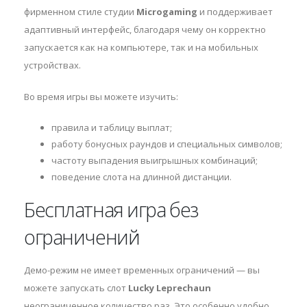
фирменном стиле студии
Microgaming
и поддерживает
адаптивный интерфейс, благодаря чему он корректно
запускается как на компьютере, так и на мобильных
устройствах.
Во время игры вы можете изучить:
правила и таблицу выплат;
работу бонусных раундов и специальных символов;
частоту выпадения выигрышных комбинаций;
поведение слота на длинной дистанции.
Бесплатная игра без
ограничений
Демо-режим не имеет временных ограничений — вы
можете запускать слот
Lucky Leprechaun
неограниченное количество раз. Это особенно удобно