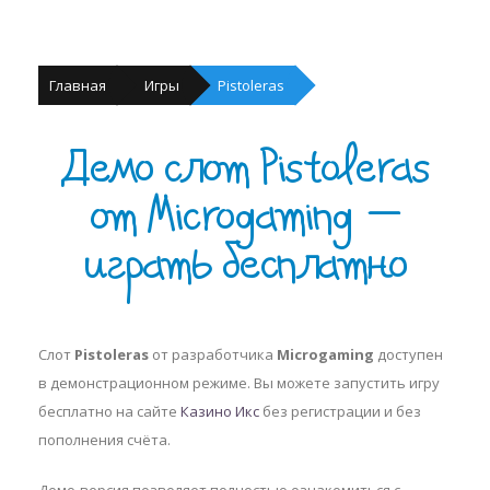
Главная
Игры
Pistoleras
Демо слот Pistoleras
от Microgaming —
играть бесплатно
Слот
Pistoleras
от разработчика
Microgaming
доступен
в демонстрационном режиме. Вы можете запустить игру
бесплатно на сайте
Казино Икс
без регистрации и без
пополнения счёта.