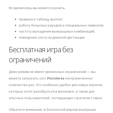
Во время игры вы можете изучить:
правила и таблицу выплат;
работу бонусных раундов и специальных символов;
частоту выпадения выигрышных комбинаций;
поведение слота на длинной дистанции.
Бесплатная игра без
ограничений
Демо-режим не имеет временных ограничений — вы
можете запускать слот
Pistoleras
неограниченное
количество раз. Это особенно удобно для новых игроков,
которые хотят разобраться в механике, а также для
опытных пользователей, тестирующих стратегии ставок.
Обратите внимание: в бесплатной версии выигрыши