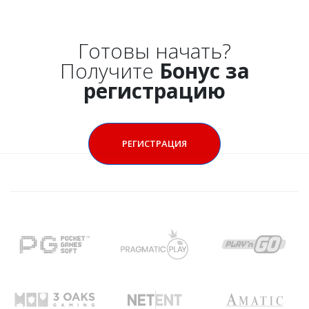
Готовы начать?
Получите
Бонус за
регистрацию
РЕГИСТРАЦИЯ