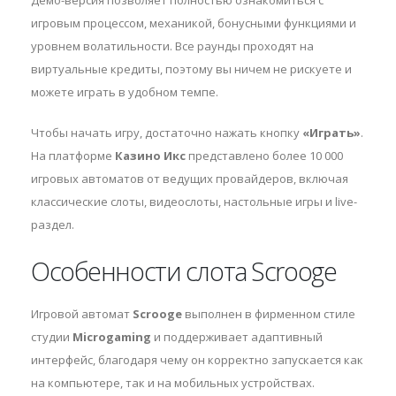
Демо-версия позволяет полностью ознакомиться с
игровым процессом, механикой, бонусными функциями и
уровнем волатильности. Все раунды проходят на
виртуальные кредиты, поэтому вы ничем не рискуете и
можете играть в удобном темпе.
Чтобы начать игру, достаточно нажать кнопку
«Играть»
.
На платформе
Казино Икс
представлено более 10 000
игровых автоматов от ведущих провайдеров, включая
классические слоты, видеослоты, настольные игры и live-
раздел.
Особенности слота Scrooge
Игровой автомат
Scrooge
выполнен в фирменном стиле
студии
Microgaming
и поддерживает адаптивный
интерфейс, благодаря чему он корректно запускается как
на компьютере, так и на мобильных устройствах.