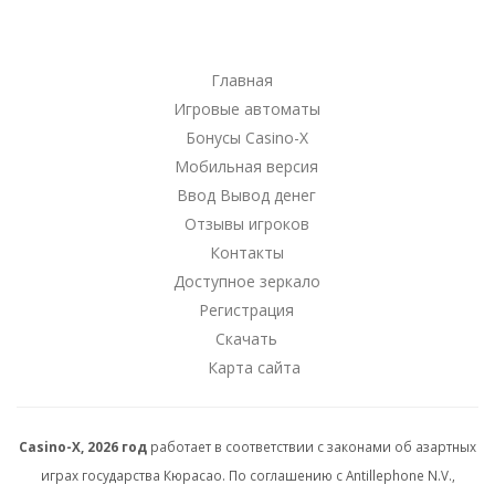
Главная
Игровые автоматы
Бонусы Casino-X
Мобильная версия
Ввод Вывод денег
Отзывы игроков
Контакты
Доступное зеркало
Регистрация
Скачать
Карта сайта
Casino-X, 2026 год
работает в соответствии с законами об азартных
играх государства Кюрасао. По соглашению с Antillephone N.V.,