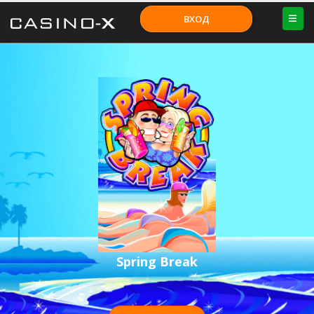
ВХОД
Spring Break