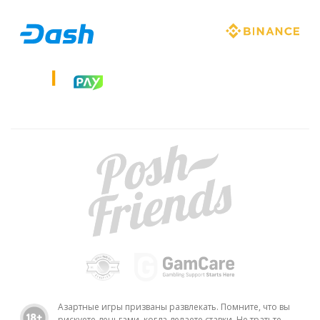
Азартные игры призваны развлекать. Помните, что вы
рискуете деньгами, когда делаете ставки. Не тратьте