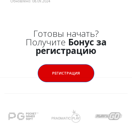
Обновлено:
08.09.2024
Готовы начать?
Получите
Бонус за
регистрацию
РЕГИСТРАЦИЯ