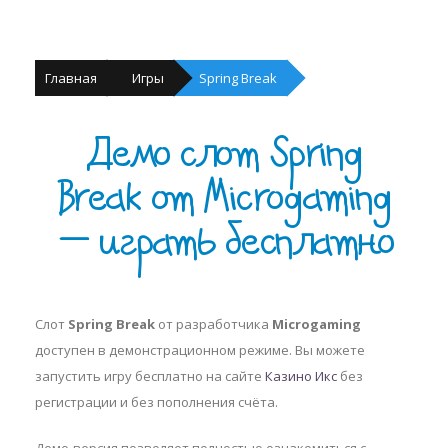
Главная
Игры
Spring Break
Демо слот Spring
Break от Microgaming
— играть бесплатно
Слот
Spring Break
от разработчика
Microgaming
доступен в демонстрационном режиме. Вы можете
запустить игру бесплатно на сайте
Казино Икс
без
регистрации и без пополнения счёта.