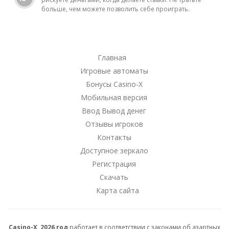
больше, чем можете позволить себе проиграть.
Главная
Игровые автоматы
Бонусы Casino-X
Мобильная версия
Ввод Вывод денег
Отзывы игроков
Контакты
Доступное зеркало
Регистрация
Скачать
Карта сайта
Casino-X, 2026 год
работает в соответствии с законами об азартных