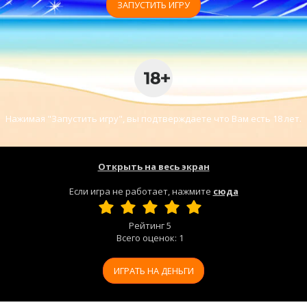
ЗАПУСТИТЬ ИГРУ
Нажимая "Запустить игру", вы подтверждаете что Вам есть 18 лет.
Открыть на весь экран
Если игра не работает, нажмите
сюда
Рейтинг
5
Всего оценок:
1
ИГРАТЬ НА ДЕНЬГИ