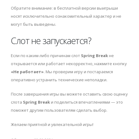
Обратите внимание: в бесплатной версии выигрыши
носят исключительно ознакомительный характер и не
могут быть выведены.
Слот не запускается?
Если по каким-либо причинам слот
Spring Break
не
открывается или работает некорректно, нажмите кнопку
«Не работает»
. Мы проверим игру и постараемся
оперативно устранить технические неполадки.
После завершения игры вы можете оставить свою оценку
слота
Spring Break
и поделиться впечатлениями — это
поможет другим пользователям сделать выбор.
Желаем приятной и увлекательной игры!