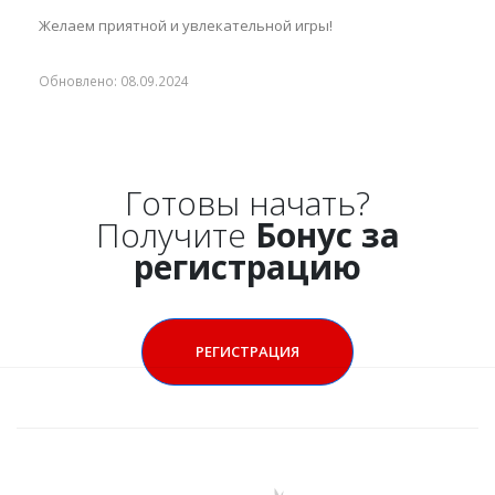
Желаем приятной и увлекательной игры!
Обновлено:
08.09.2024
Готовы начать?
Получите
Бонус за
регистрацию
РЕГИСТРАЦИЯ