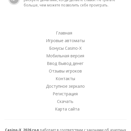
больше, чем можете позволить себе проиграть.
Главная
Игровые автоматы
Бонусы Casino-X
Мобильная версия
Ввод Вывод денег
Отзывы игроков
Контакты
Доступное зеркало
Регистрация
Скачать
Карта сайта
Casino-X, 2026 год
работает в соответствии с законами об азартных