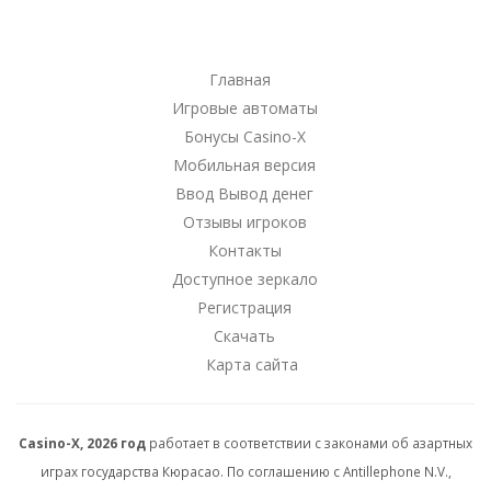
Главная
Игровые автоматы
Бонусы Casino-X
Мобильная версия
Ввод Вывод денег
Отзывы игроков
Контакты
Доступное зеркало
Регистрация
Скачать
Карта сайта
Casino-X, 2026 год
работает в соответствии с законами об азартных
играх государства Кюрасао. По соглашению с Antillephone N.V.,