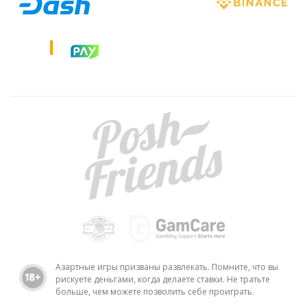
Азартные игры призваны развлекать. Помните, что вы
рискуете деньгами, когда делаете ставки. Не тратьте
больше, чем можете позволить себе проиграть.