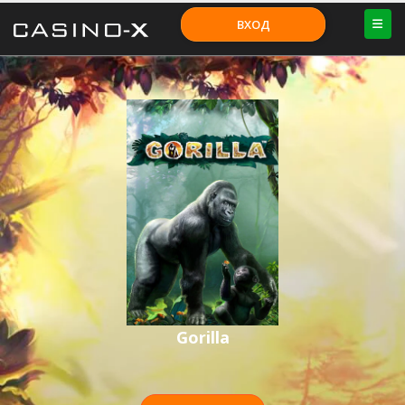
ВХОД
Gorilla