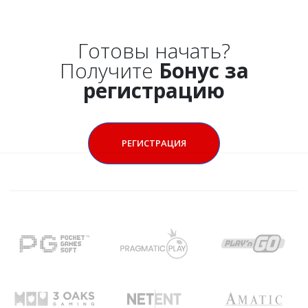
Готовы начать?
Получите
Бонус за
регистрацию
РЕГИСТРАЦИЯ