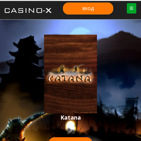
ВХОД
Katana