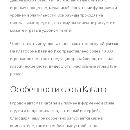
Демо-версия позволяет полностью ознакомиться с
игровым процессом, механикой, бонусными функциями и
уровнем волатильности. Все раунды проходят на
виртуальные кредиты, поэтому вы ничем не рискуете и
можете играть в удобном темпе.
Чтобы начать игру, достаточно нажать кнопку
«Играть»
.
На платформе
Казино Икс
представлено более 10 000
игровых автоматов от ведущих провайдеров, включая
классические слоты, видеослоты, настольные игры и live-
раздел.
Особенности слота Katana
Игровой автомат
Katana
выполнен в фирменном стиле
студии
и поддерживает адаптивный интерфейс,
благодаря чему он корректно запускается как на
компьютере, так и на мобильных устройствах.