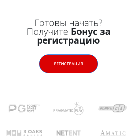
Готовы начать?
Получите
Бонус за
регистрацию
РЕГИСТРАЦИЯ