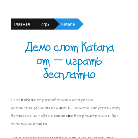
Главная
Игры
Katana
Демо слот Katana
от — играть
бесплатно
Слот
Katana
от разработчика
доступен в
демонстрационном режиме. Вы можете запустить игру
бесплатно на сайте
Казино Икс
без регистрации и без
пополнения счёта.