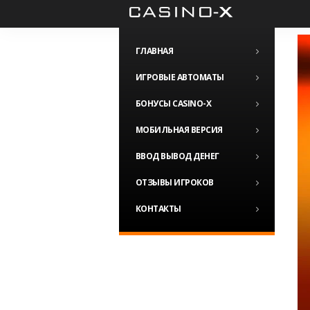
ГЛАВНАЯ
ИГРОВЫЕ АВТОМАТЫ
БОНУСЫ CASINO-X
МОБИЛЬНАЯ ВЕРСИЯ
ВВОД ВЫВОД ДЕНЕГ
ОТЗЫВЫ ИГРОКОВ
КОНТАКТЫ