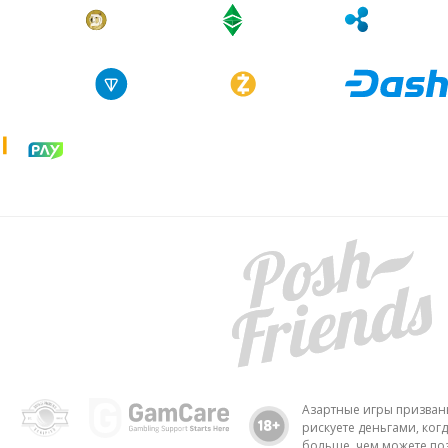
Азартные игры призваны
рискуете деньгами, когд
больше, чем можете поз