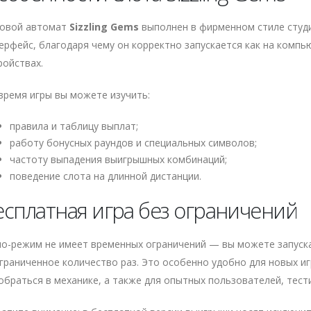
овой автомат
Sizzling Gems
выполнен в фирменном стиле студ
ерфейс, благодаря чему он корректно запускается как на компь
ройствах.
время игры вы можете изучить:
правила и таблицу выплат;
работу бонусных раундов и специальных символов;
частоту выпадения выигрышных комбинаций;
поведение слота на длинной дистанции.
есплатная игра без ограничений
о-режим не имеет временных ограничений — вы можете запуск
граниченное количество раз. Это особенно удобно для новых и
обраться в механике, а также для опытных пользователей, тест