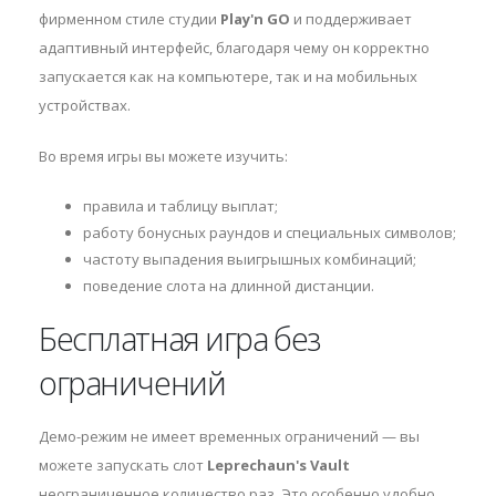
фирменном стиле студии
Play'n GO
и поддерживает
адаптивный интерфейс, благодаря чему он корректно
запускается как на компьютере, так и на мобильных
устройствах.
Во время игры вы можете изучить:
правила и таблицу выплат;
работу бонусных раундов и специальных символов;
частоту выпадения выигрышных комбинаций;
поведение слота на длинной дистанции.
Бесплатная игра без
ограничений
Демо-режим не имеет временных ограничений — вы
можете запускать слот
Leprechaun's Vault
неограниченное количество раз. Это особенно удобно