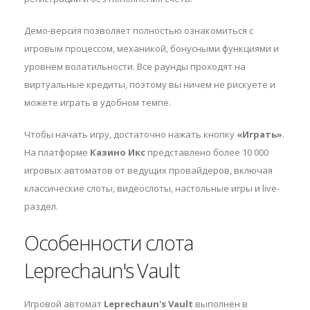
Демо-версия позволяет полностью ознакомиться с
игровым процессом, механикой, бонусными функциями и
уровнем волатильности. Все раунды проходят на
виртуальные кредиты, поэтому вы ничем не рискуете и
можете играть в удобном темпе.
Чтобы начать игру, достаточно нажать кнопку
«Играть»
.
На платформе
Казино Икс
представлено более 10 000
игровых автоматов от ведущих провайдеров, включая
классические слоты, видеослоты, настольные игры и live-
раздел.
Особенности слота
Leprechaun's Vault
Игровой автомат
Leprechaun's Vault
выполнен в