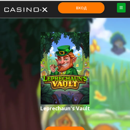
ВХОД
Leprechaun's Vault