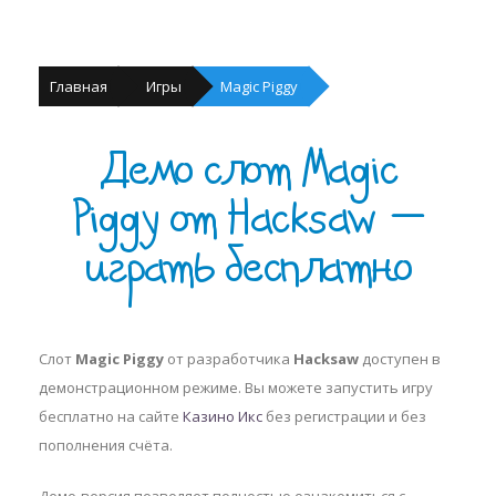
Главная
Игры
Magic Piggy
Демо слот Magic
Piggy от Hacksaw —
играть бесплатно
Слот
Magic Piggy
от разработчика
Hacksaw
доступен в
демонстрационном режиме. Вы можете запустить игру
бесплатно на сайте
Казино Икс
без регистрации и без
пополнения счёта.