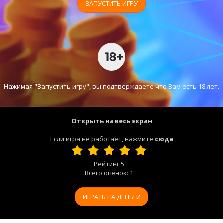
ЗАПУСТИТЬ ИГРУ
Нажимая "Запустить игру", вы подтверждаете что Вам есть 18 лет.
Открыть на весь экран
Если игра не работает, нажмите
сюда
Рейтинг
5
Всего оценок:
1
ИГРАТЬ НА ДЕНЬГИ