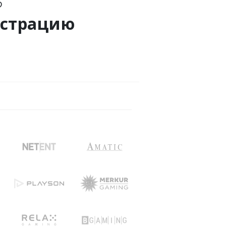
?
истрацию