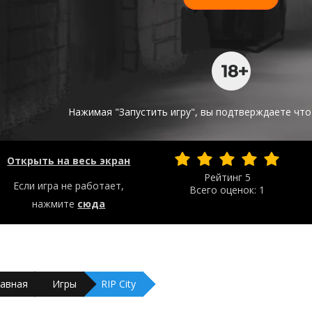
Нажимая "Запустить игру", вы подтверждаете что 
Открыть на весь экран
Рейтинг
5
Если игра не работает,
Всего оценок:
1
нажмите
сюда
авная
Игры
RIP City