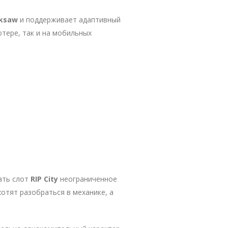
ksaw
и поддерживает адаптивный
ютере, так и на мобильных
ать слот
RIP City
неограниченное
хотят разобраться в механике, а