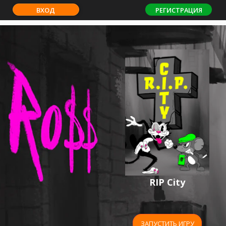
ВХОД
РЕГИСТРАЦИЯ
RIP City
ЗАПУСТИТЬ ИГРУ