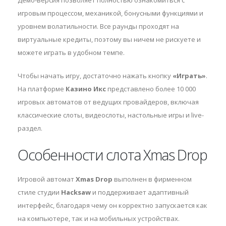
Демо-версия позволяет полностью ознакомиться с
игровым процессом, механикой, бонусными функциями и
уровнем волатильности. Все раунды проходят на
виртуальные кредиты, поэтому вы ничем не рискуете и
можете играть в удобном темпе.
Чтобы начать игру, достаточно нажать кнопку
«Играть»
.
На платформе
Казино Икс
представлено более 10 000
игровых автоматов от ведущих провайдеров, включая
классические слоты, видеослоты, настольные игры и live-
раздел.
Особенности слота Xmas Drop
Игровой автомат
Xmas Drop
выполнен в фирменном
стиле студии
Hacksaw
и поддерживает адаптивный
интерфейс, благодаря чему он корректно запускается как
на компьютере, так и на мобильных устройствах.