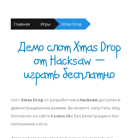
Главная
Игры
Xmas Drop
Демо слот Xmas Drop
от Hacksaw —
играть бесплатно
Слот
Xmas Drop
от разработчика
Hacksaw
доступен в
демонстрационном режиме. Вы можете запустить игру
бесплатно на сайте
Казино Икс
без регистрации и без
пополнения счёта.