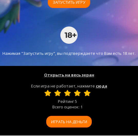
ЗАПУСТИТЬ ИГРУ
Нажимая "Запустить игру", вы подтверждаете что Вам есть 18 лет.
Открыть на весь экран
Если игра не работает, нажмите
сюда
Рейтинг
5
Всего оценок:
1
ИГРАТЬ НА ДЕНЬГИ