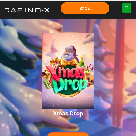
ВХОД
Xmas Drop