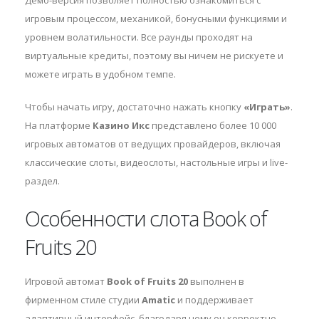
Демо-версия позволяет полностью ознакомиться с
игровым процессом, механикой, бонусными функциями и
уровнем волатильности. Все раунды проходят на
виртуальные кредиты, поэтому вы ничем не рискуете и
можете играть в удобном темпе.
Чтобы начать игру, достаточно нажать кнопку
«Играть»
.
На платформе
Казино Икс
представлено более 10 000
игровых автоматов от ведущих провайдеров, включая
классические слоты, видеослоты, настольные игры и live-
раздел.
Особенности слота Book of
Fruits 20
Игровой автомат
Book of Fruits 20
выполнен в
фирменном стиле студии
Amatic
и поддерживает
адаптивный интерфейс, благодаря чему он корректно