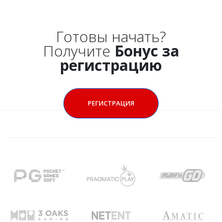
Готовы начать?
Получите
Бонус за
регистрацию
РЕГИСТРАЦИЯ