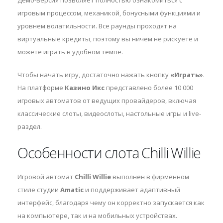
Демо-версия позволяет полностью ознакомиться с
игровым процессом, механикой, бонусными функциями и
уровнем волатильности. Все раунды проходят на
виртуальные кредиты, поэтому вы ничем не рискуете и
можете играть в удобном темпе.
Чтобы начать игру, достаточно нажать кнопку
«Играть»
.
На платформе
Казино Икс
представлено более 10 000
игровых автоматов от ведущих провайдеров, включая
классические слоты, видеослоты, настольные игры и live-
раздел.
Особенности слота Chilli Willie
Игровой автомат
Chilli Willie
выполнен в фирменном
стиле студии
Amatic
и поддерживает адаптивный
интерфейс, благодаря чему он корректно запускается как
на компьютере, так и на мобильных устройствах.