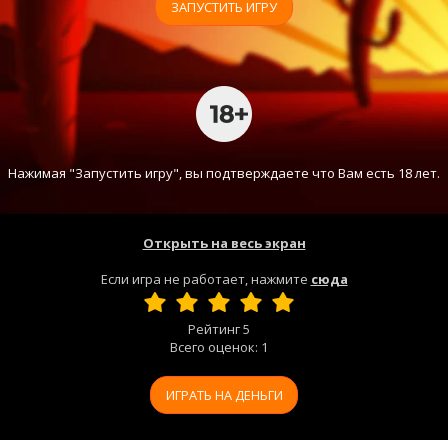
ЗАПУСТИТЬ ИГРУ
Нажимая "Запустить игру", вы подтверждаете что Вам есть 18 лет.
Открыть на весь экран
Если игра не работает, нажмите
сюда
Рейтинг
5
Всего оценок:
1
ИГРАТЬ НА ДЕНЬГИ