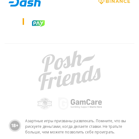
Азартные игры призваны развлекать. Помните, что вы
рискуете деньгами, когда делаете ставки. Не тратьте
больше, чем можете позволить себе проиграть.