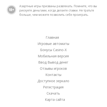
Азартные игры призваны развлекать. Помните, что вы
рискуете деньгами, когда делаете ставки. Не тратьте
больше, чем можете позволить себе проиграть.
Главная
Игровые автоматы
Бонусы Casino-X
Мобильная версия
Ввод Вывод денег
Отзывы игроков
Контакты
Доступное зеркало
Регистрация
Скачать
Карта сайта