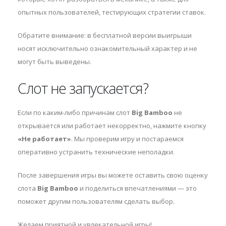
опытных пользователей, тестирующих стратегии ставок.
Обратите внимание: в бесплатной версии выигрыши
носят исключительно ознакомительный характер и не
могут быть выведены.
Слот не запускается?
Если по каким-либо причинам слот
Big Bamboo
не
открывается или работает некорректно, нажмите кнопку
«Не работает»
. Мы проверим игру и постараемся
оперативно устранить технические неполадки.
После завершения игры вы можете оставить свою оценку
слота
Big Bamboo
и поделиться впечатлениями — это
поможет другим пользователям сделать выбор.
Желаем приятной и увлекательной игры!