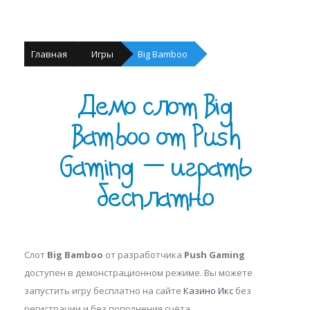
Главная
Игры
Big Bamboo
Демо слот Big
Bamboo от Push
Gaming — играть
бесплатно
Слот
Big Bamboo
от разработчика
Push Gaming
доступен в демонстрационном режиме. Вы можете
запустить игру бесплатно на сайте
Казино Икс
без
регистрации и без пополнения счёта.