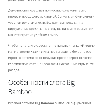
Демо-версия позволяет полностью ознакомиться с
игровым процессом, механикой, бонусными функциями и
уровнем волатильности. Все раунды проходят на
виртуальные кредиты, поэтому вы ничем не рискуете и
можете играть в удобном темпе.
Чтобы начать игру, достаточно нажать кнопку
«Играть»
.
На платформе
Казино Икс
представлено более 10 000
игровых автоматов от ведущих провайдеров, включая
классические слоты, видеослоты, настольные игры и live-
раздел.
Особенности слота Big
Bamboo
Игровой автомат
Big Bamboo
выполнен в фирменном