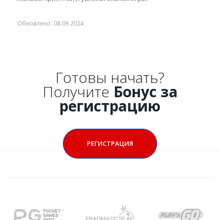
Обновлено:
08.09.2024
Готовы начать?
Получите
Бонус за
регистрацию
РЕГИСТРАЦИЯ