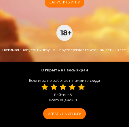
ЗАПУСТИТЬ ИГРУ
Нажимая "Запустить игру", вы подтверждаете что Вам есть 18 лет.
Открыть на весь экран
Если игра не работает, нажмите
сюда
Рейтинг
5
Всего оценок:
1
ИГРАТЬ НА ДЕНЬГИ