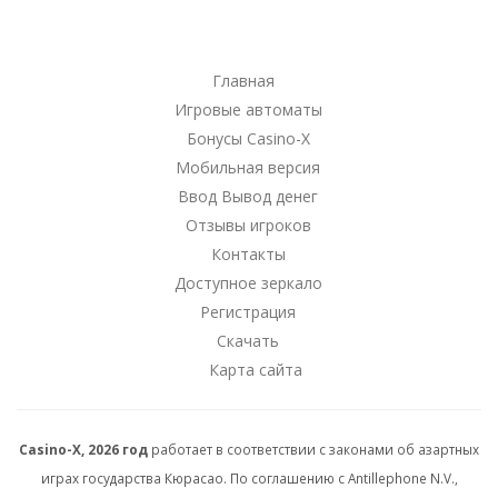
Главная
Игровые автоматы
Бонусы Casino-X
Мобильная версия
Ввод Вывод денег
Отзывы игроков
Контакты
Доступное зеркало
Регистрация
Скачать
Карта сайта
Casino-X, 2026 год
работает в соответствии с законами об азартных
играх государства Кюрасао. По соглашению с Antillephone N.V.,