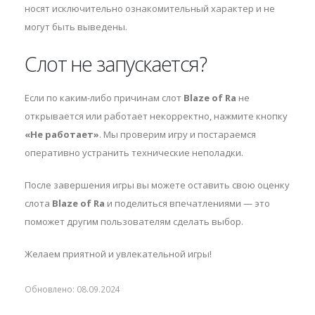
носят исключительно ознакомительный характер и не
могут быть выведены.
Слот не запускается?
Если по каким-либо причинам слот
Blaze of Ra
не
открывается или работает некорректно, нажмите кнопку
«Не работает»
. Мы проверим игру и постараемся
оперативно устранить технические неполадки.
После завершения игры вы можете оставить свою оценку
слота
Blaze of Ra
и поделиться впечатлениями — это
поможет другим пользователям сделать выбор.
Желаем приятной и увлекательной игры!
Обновлено:
08.09.2024