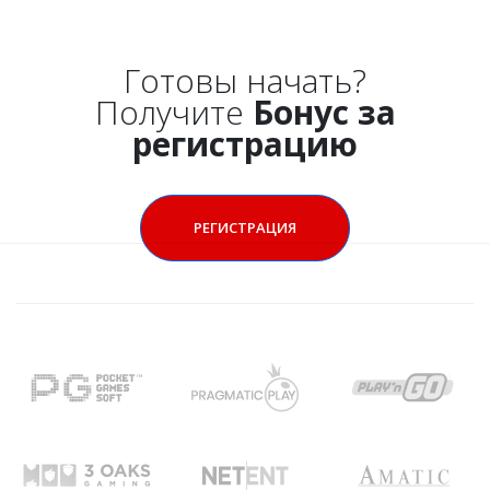
Готовы начать?
Получите
Бонус за
регистрацию
РЕГИСТРАЦИЯ