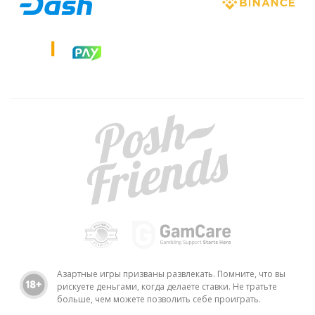
Азартные игры призваны развлекать. Помните, что вы
рискуете деньгами, когда делаете ставки. Не тратьте
больше, чем можете позволить себе проиграть.