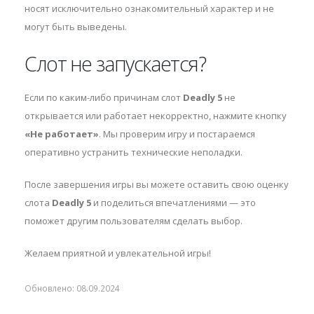
носят исключительно ознакомительный характер и не
могут быть выведены.
Слот не запускается?
Если по каким-либо причинам слот
Deadly 5
не
открывается или работает некорректно, нажмите кнопку
«Не работает»
. Мы проверим игру и постараемся
оперативно устранить технические неполадки.
После завершения игры вы можете оставить свою оценку
слота
Deadly 5
и поделиться впечатлениями — это
поможет другим пользователям сделать выбор.
Желаем приятной и увлекательной игры!
Обновлено:
08.09.2024