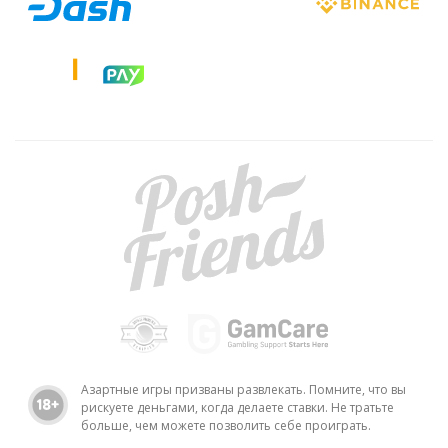
Азартные игры призваны развлекать. Помните, что вы
рискуете деньгами, когда делаете ставки. Не тратьте
больше, чем можете позволить себе проиграть.