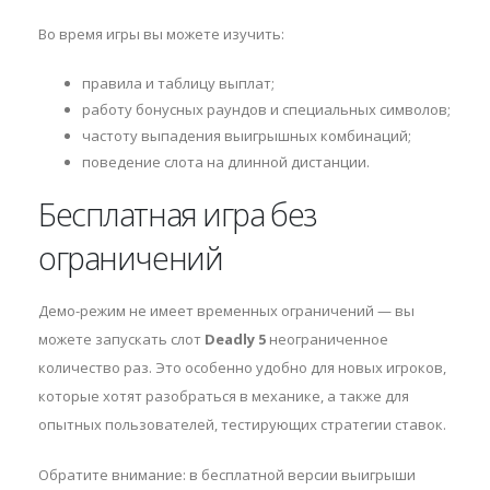
Во время игры вы можете изучить:
правила и таблицу выплат;
работу бонусных раундов и специальных символов;
частоту выпадения выигрышных комбинаций;
поведение слота на длинной дистанции.
Бесплатная игра без
ограничений
Демо-режим не имеет временных ограничений — вы
можете запускать слот
Deadly 5
неограниченное
количество раз. Это особенно удобно для новых игроков,
которые хотят разобраться в механике, а также для
опытных пользователей, тестирующих стратегии ставок.
Обратите внимание: в бесплатной версии выигрыши