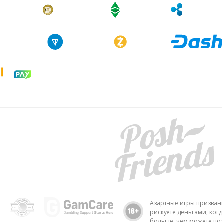
Азартные игры призваны
рискуете деньгами, когд
больше, чем можете поз