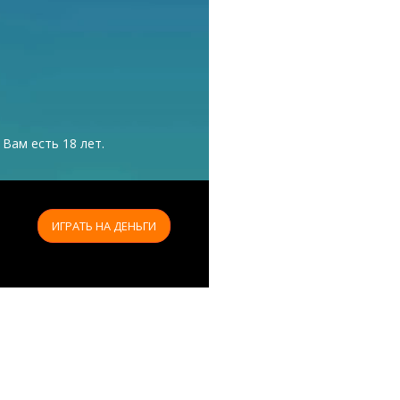
Вам есть 18 лет.
ИГРАТЬ НА ДЕНЬГИ