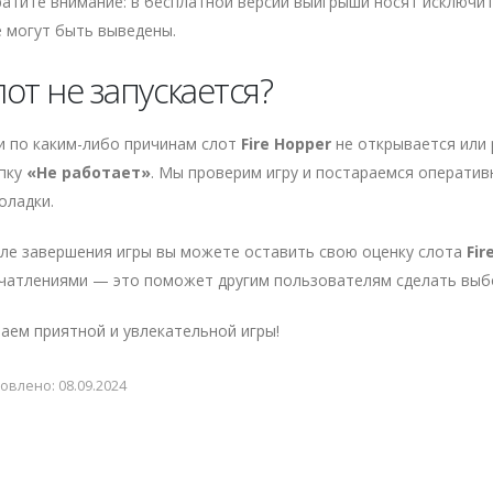
атите внимание: в бесплатной версии выигрыши носят исключи
е могут быть выведены.
лот не запускается?
и по каким-либо причинам слот
Fire Hopper
не открывается или
пку
«Не работает»
. Мы проверим игру и постараемся оператив
оладки.
ле завершения игры вы можете оставить свою оценку слота
Fir
чатлениями — это поможет другим пользователям сделать выб
аем приятной и увлекательной игры!
овлено:
08.09.2024