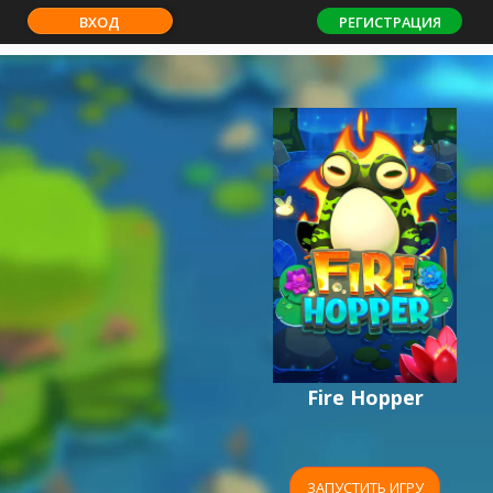
ВХОД
РЕГИСТРАЦИЯ
Fire Hopper
ЗАПУСТИТЬ ИГРУ