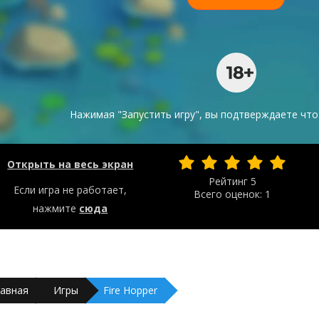
Нажимая "Запустить игру", вы подтверждаете что 
Открыть на весь экран
Рейтинг
5
Если игра не работает,
Всего оценок:
1
нажмите
сюда
авная
Игры
Fire Hopper