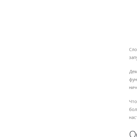
Сл
зап
Дем
фун
нич
Что
бол
нас
О