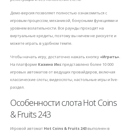
Демо-версия позволяет полностью ознакомиться с
игровым процессом, механикой, бонусными функциями и
уровнем волатильности. Все раунды проходят на
виртуальные кредиты, поэтому вы ничем не рискуете и
можете играть в удобном темпе.
Чтобы начать игру, достаточно нажать кнопку
«Играть»
.
На платформе
Казино Икс
представлено более 10 000
игровых автоматов от ведущих провайдеров, включая
классические слоты, видеослоты, настольные игры и live-
раздел.
Особенности слота Hot Coins
& Fruits 243
Игровой автомат
Hot Coins & Fruits 243
выполнен в