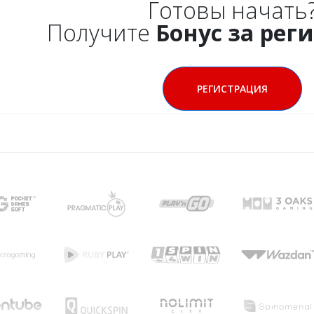
Готовы начать
Получите
Бонус за рег
РЕГИСТРАЦИЯ