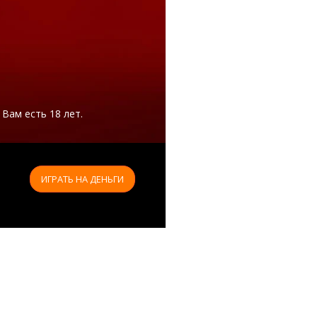
Вам есть 18 лет.
ИГРАТЬ НА ДЕНЬГИ