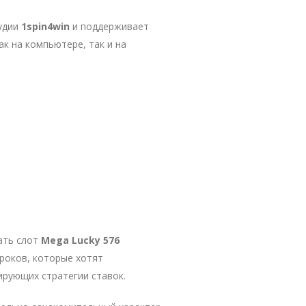
удии
1spin4win
и поддерживает
к на компьютере, так и на
ать слот
Mega Lucky 576
гроков, которые хотят
ирующих стратегии ставок.