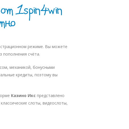
 от 1spin4win
тно
нстрационном режиме. Вы можете
з пополнения счёта.
сом, механикой, бонусными
уальные кредиты, поэтому вы
форме
Казино Икс
представлено
 классические слоты, видеослоты,