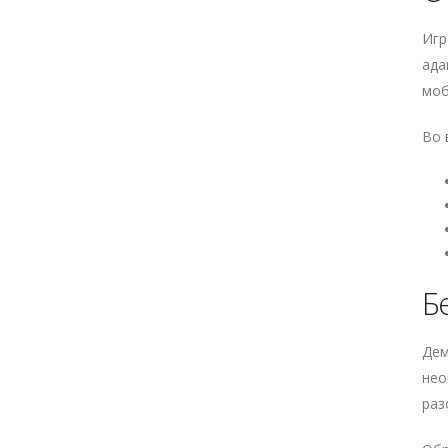
Игр
ада
моб
Во 
Б
Дем
нео
раз