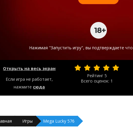
Нажимая "Запустить игру", вы подтверждаете что 
Открыть на весь экран
Рейтинг
5
Если игра не работает,
Всего оценок:
1
нажмите
сюда
авная
Игры
Mega Lucky 576