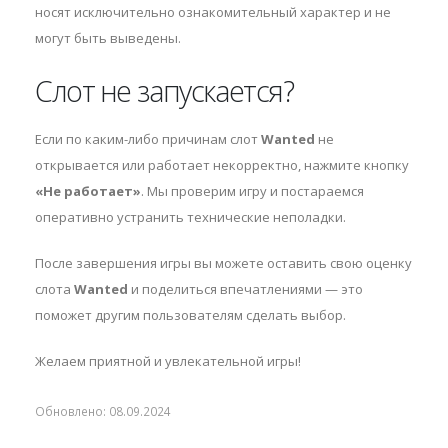
носят исключительно ознакомительный характер и не
могут быть выведены.
Слот не запускается?
Если по каким-либо причинам слот
Wanted
не
открывается или работает некорректно, нажмите кнопку
«Не работает»
. Мы проверим игру и постараемся
оперативно устранить технические неполадки.
После завершения игры вы можете оставить свою оценку
слота
Wanted
и поделиться впечатлениями — это
поможет другим пользователям сделать выбор.
Желаем приятной и увлекательной игры!
Обновлено:
08.09.2024