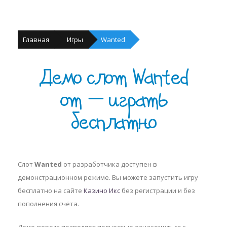
Главная
Игры
Wanted
Демо слот Wanted
от — играть
бесплатно
Слот
Wanted
от разработчика
доступен в
демонстрационном режиме. Вы можете запустить игру
бесплатно на сайте
Казино Икс
без регистрации и без
пополнения счёта.