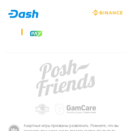
Азартные игры призваны развлекать. Помните, что вы
рискуете деньгами, когда делаете ставки. Не тратьте