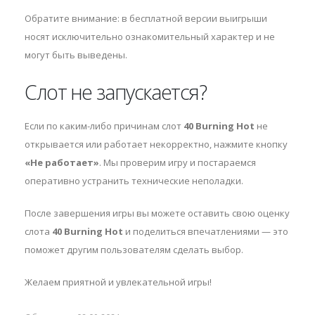
Обратите внимание: в бесплатной версии выигрыши
носят исключительно ознакомительный характер и не
могут быть выведены.
Слот не запускается?
Если по каким-либо причинам слот
40 Burning Hot
не
открывается или работает некорректно, нажмите кнопку
«Не работает»
. Мы проверим игру и постараемся
оперативно устранить технические неполадки.
После завершения игры вы можете оставить свою оценку
слота
40 Burning Hot
и поделиться впечатлениями — это
поможет другим пользователям сделать выбор.
Желаем приятной и увлекательной игры!