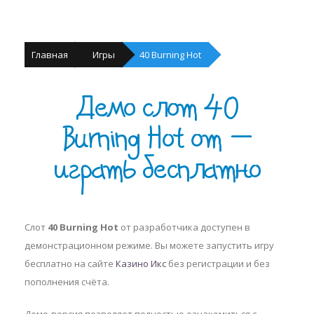
Главная
Игры
40 Burning Hot
Демо слот 40
Burning Hot от —
играть бесплатно
Слот
40 Burning Hot
от разработчика
доступен в
демонстрационном режиме. Вы можете запустить игру
бесплатно на сайте
Казино Икс
без регистрации и без
пополнения счёта.